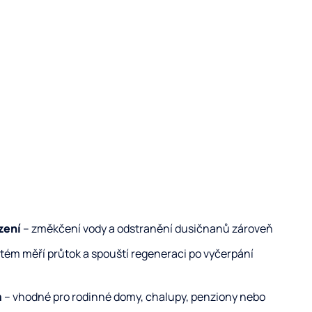
zení
– změkčení vody a odstranění dusičnanů zároveň
tém měří průtok a spouští regeneraci po vyčerpání
m
– vhodné pro rodinné domy, chalupy, penziony nebo