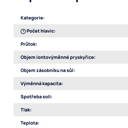
Kategorie
:
Počet hlavic
:
?
Průtok
:
Objem iontovýměnné pryskyřice
:
Objem zásobníku na sůl
:
Výměnná kapacita
:
Spotřeba soli
:
Tlak
:
Teplota
: