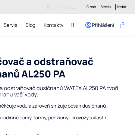
O nás
Servis
Hledat
777 922 844
Servis
Blog
Kontakty
Přihlášení
Nákupn
košík
ovač a odstraňovač
nanů AL250 PA
a odstraňovač dusičnanů WATEX AL250 PA tvoří
hranu vaší vody.
ěkčuje vodu a zároveň snižuje obsah dusičnanů
o rodinné domy, farmy, penziony i provozy s vlastní