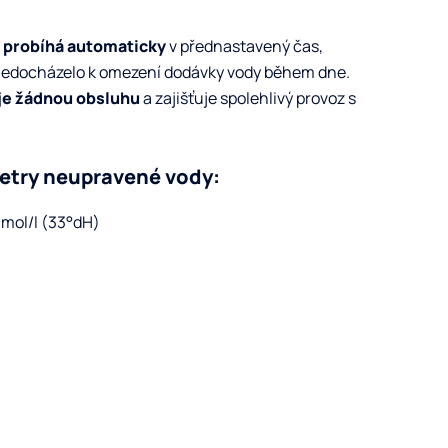
a
probíhá automaticky
v přednastavený čas,
 nedocházelo k omezení dodávky vody během dne.
e žádnou obsluhu
a zajišťuje spolehlivý provoz s
etry neupravené vody:
mmol/l (33°dH)