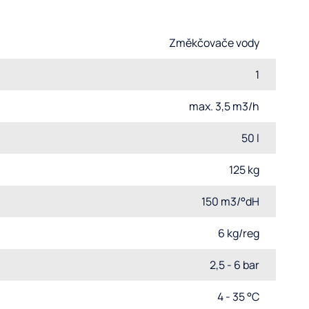
Změkčovače vody
1
max. 3,5 m3/h
50 l
125 kg
150 m3/°dH
6 kg/reg
2,5 - 6 bar
4 - 35 °C