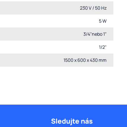
230 V / 50 Hz
5 W
3/4"nebo 1"
1/2"
1500 x 600 x 430 mm
Sledujte nás