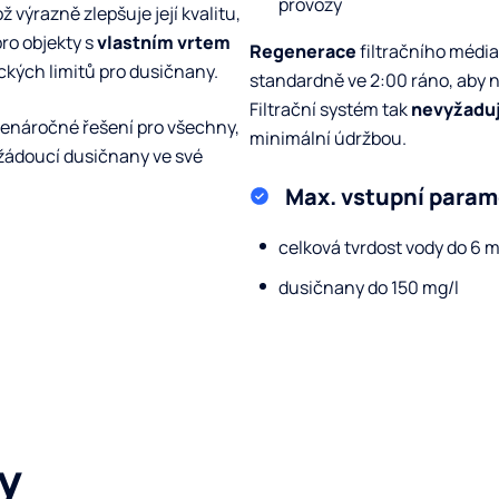
provozy
výrazně zlepšuje její kvalitu,
ro objekty s
vlastním vrtem
Regenerace
filtračního médi
ckých limitů pro dusičnany.
standardně ve 2:00 ráno, aby
Filtrační systém tak
nevyžaduj
nenáročné řešení pro všechny,
minimální údržbou.
nežádoucí dusičnany ve své
Max. vstupní param
celková tvrdost vody do 6 
dusičnany do 150 mg/l
y