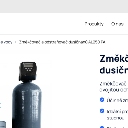
Produkty
O nás
e vody
Změkčovač a odstraňovač dusičnanů AL250 PA
Změkč
dusič
Změkčovač 
dvojitou oc
Účinně zm
Ideální pr
studnou