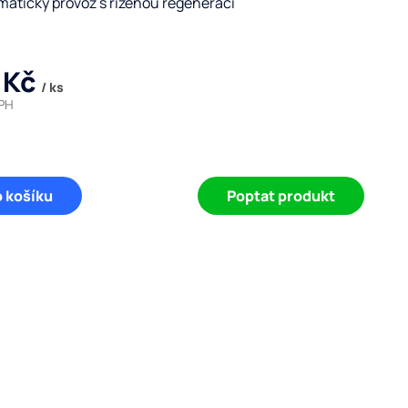
matický provoz s řízenou regenerací
 Kč
/ ks
DPH
o košíku
Poptat produkt