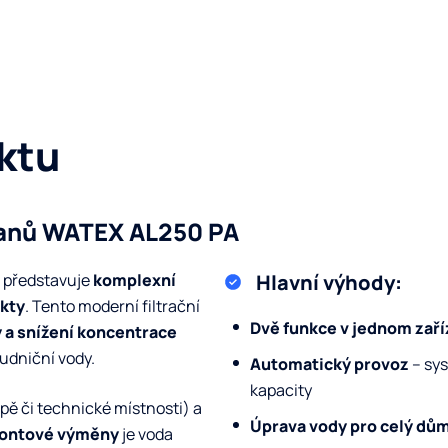
ktu
anů WATEX AL250 PA
 představuje
komplexní
Hlavní výhody:
ekty
. Tento moderní filtrační
Dvě funkce v jednom zaří
 a snížení koncentrace
udniční vody.
Automatický provoz
– sys
kapacity
epě či technické místnosti) a
Úprava vody pro celý dů
iontové výměny
je voda