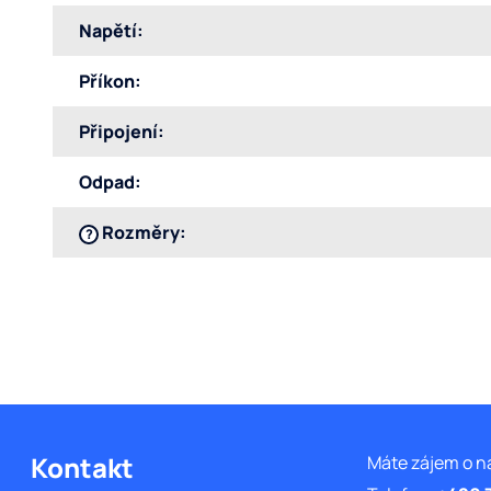
Napětí
:
Příkon
:
Připojení
:
Odpad
:
Rozměry
:
?
Z
á
Kontakt
Máte zájem o n