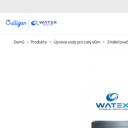
Přejít
na
obsah
Domů
Produkty
Úprava vody pro celý dům
Změkčovač