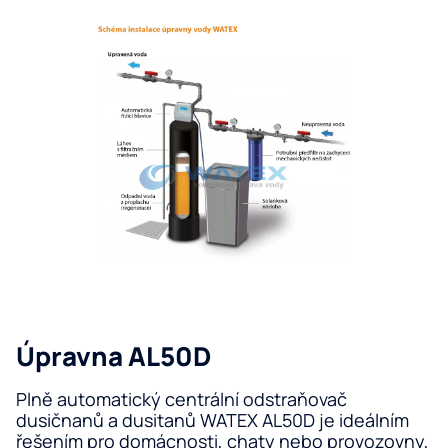
zá
zá
Ta
sů
Úp
de
vo
Me
fil
Re
o
Jí
Vo
ša
Úp
pr
Ku
fil
Tr
Úpravna AL50D
vo
ba
Plně automatický centrální odstraňovač
Vý
dusičnanů a dusitanů WATEX AL50D je ideálním
vo
řešením pro domácnosti, chaty nebo provozovny,
Pr