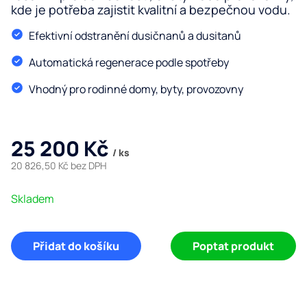
úp
kde je potřeba zajistit kvalitní a bezpečnou vodu.
De
vo
Efektivní odstranění dusičnanů a dusitanů
Fi
Re
Automatická regenerace podle spotřeby
o
Z
Vhodný pro rodinné domy, byty, provozovny
vo
Ro
vo
O n
25 200 Kč
/ ks
Serv
20 826,50 Kč bez DPH
Blog
Kon
Měrná
Skladem
cena:
Přidat do košíku
Poptat produkt