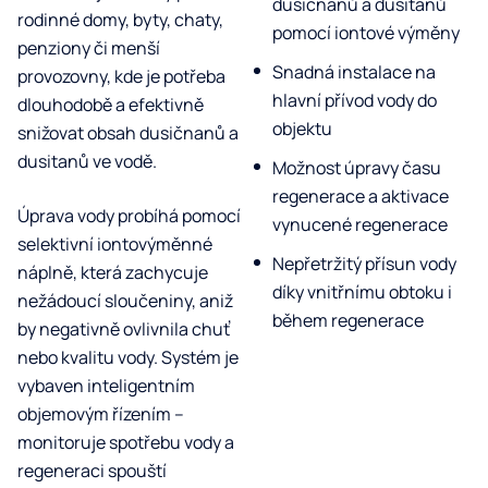
dusičnanů a dusitanů
rodinné domy, byty, chaty,
pomocí iontové výměny
penziony či menší
Snadná instalace na
provozovny, kde je potřeba
hlavní přívod vody do
dlouhodobě a efektivně
objektu
snižovat obsah dusičnanů a
dusitanů ve vodě.
Možnost úpravy času
regenerace a aktivace
Úprava vody probíhá pomocí
vynucené regenerace
selektivní iontovýměnné
Nepřetržitý přísun vody
náplně, která zachycuje
díky vnitřnímu obtoku i
nežádoucí sloučeniny, aniž
během regenerace
by negativně ovlivnila chuť
nebo kvalitu vody. Systém je
vybaven inteligentním
objemovým řízením –
monitoruje spotřebu vody a
regeneraci spouští