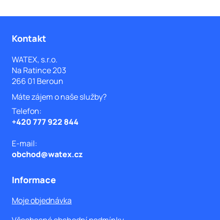
Z
á
Kontakt
p
WATEX, s.r.o.
Na Ratince 203
a
266 01 Beroun
t
Máte zájem o naše služby?
í
Telefon:
+420 777 922 844
E-mail:
obchod@watex.cz
Informace
Moje objednávka