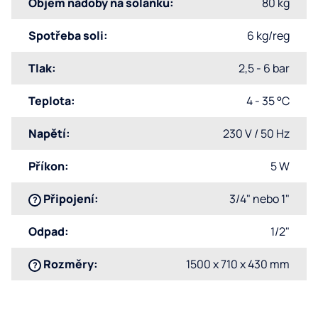
Objem nádoby na solanku
:
80 kg
Spotřeba soli
:
6 kg/reg
Tlak
:
2,5 - 6 bar
Teplota
:
4 - 35 °C
Napětí
:
230 V / 50 Hz
Příkon
:
5 W
Připojení
:
3/4" nebo 1"
?
Odpad
:
1/2"
Rozměry
:
1500 x 710 x 430 mm
?