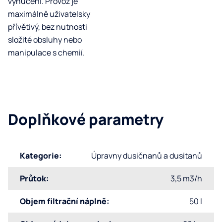
vynucení. Provoz je
maximálně uživatelsky
přívětivý, bez nutnosti
složité obsluhy nebo
manipulace s chemií.
Doplňkové parametry
Kategorie
:
Úpravny dusičnanů a dusitanů
Průtok
:
3,5 m3/h
Objem filtrační náplně
:
50 l