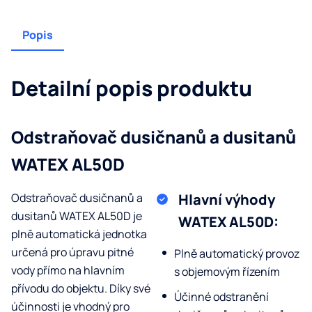
Popis
Detailní popis produktu
Odstraňovač dusičnanů a dusitanů
WATEX AL50D
Odstraňovač dusičnanů a
Hlavní výhody
dusitanů WATEX AL50D je
WATEX AL50D:
plně automatická jednotka
určená pro úpravu pitné
Plně automatický provoz
vody přímo na hlavním
s objemovým řízením
přívodu do objektu. Díky své
Účinné odstranění
účinnosti je vhodný pro