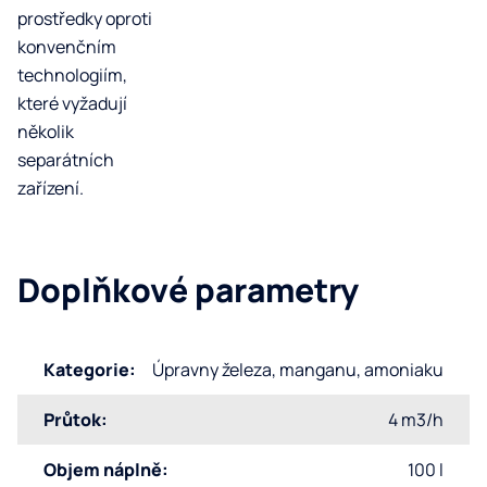
prostředky oproti
konvenčním
technologiím,
které vyžadují
několik
separátních
zařízení.
Doplňkové parametry
Kategorie
:
Úpravny železa, manganu, amoniaku
Průtok
:
4 m3/h
Objem náplně
:
100 l