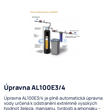
zá
zá
Ta
sů
Úp
de
vo
Me
fil
Re
o
Jí
Vo
ša
Úp
pr
Ku
fil
Tr
Úpravna AL100E3/4
vo
ba
Úpravna AL100E3/4 je plně automatická úpravna
Vý
vody určená k odstranění extrémně vysokých
vo
hodnot železa, manganu, tvrdosti a amoniaku –
Pr