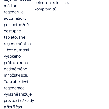
celém objektu – bez
médium
kompromisů.
regeneruje
automaticky
pomocí běžně
dostupné
tabletované
regenerační soli
– bez nutnosti
vysokého
průtoku nebo
nadměrného
množství soli.
Tato efektivní
regenerace
výrazně snižuje
provozní náklady
a šetří čas i