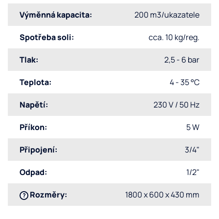
Výměnná kapacita
:
200 m3/ukazatele
Spotřeba soli
:
cca. 10 kg/reg.
Tlak
:
2,5 - 6 bar
Teplota
:
4 - 35 °C
Napětí
:
230 V / 50 Hz
Příkon
:
5 W
Připojení
:
3/4"
Odpad
:
1/2"
Rozměry
:
1800 x 600 x 430 mm
?