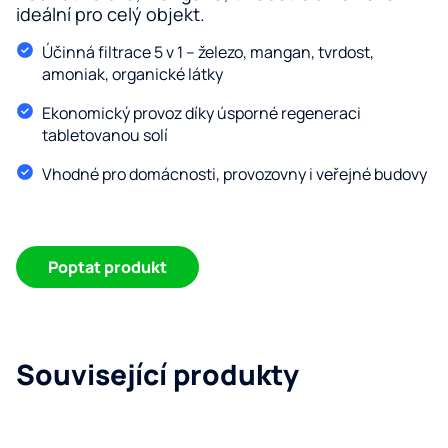
úp
ideální pro celý objekt.
De
vo
Účinná filtrace 5 v 1 – železo, mangan, tvrdost,
Fi
amoniak, organické látky
Re
o
Ekonomický provoz díky úsporné regeneraci
Z
tabletovanou solí
vo
Ro
Vhodné pro domácnosti, provozovny i veřejné budovy
vo
O n
Serv
Blog
Poptat produkt
Kon
Související produkty