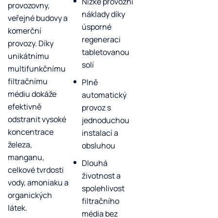
Nízké provozní
provozovny,
náklady díky
veřejné budovy a
úsporné
komerční
regeneraci
provozy. Díky
tabletovanou
unikátnímu
solí
multifunkčnímu
filtračnímu
Plně
médiu dokáže
automatický
efektivně
provoz s
odstranit vysoké
jednoduchou
koncentrace
instalací a
železa,
obsluhou
manganu,
Dlouhá
celkové tvrdosti
životnost a
vody, amoniaku a
spolehlivost
organických
filtračního
látek.
média bez