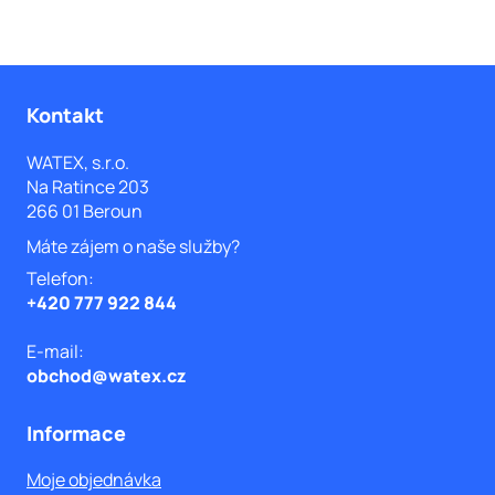
Z
á
Kontakt
p
WATEX, s.r.o.
Na Ratince 203
a
266 01 Beroun
t
Máte zájem o naše služby?
í
Telefon:
+420 777 922 844
E-mail:
obchod@watex.cz
Informace
Moje objednávka