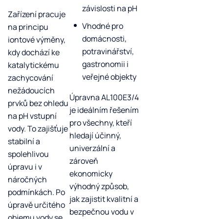
závislosti na pH
Zařízení pracuje
Vhodné pro
na principu
domácnosti,
iontové výměny,
potravinářství,
kdy dochází ke
gastronomii i
katalytickému
veřejné objekty
zachycování
nežádoucích
Úpravna AL100E3/4
prvků bez ohledu
je ideálním řešením
na pH vstupní
pro všechny, kteří
vody. To zajišťuje
hledají účinný,
stabilní a
univerzální a
spolehlivou
zároveň
úpravu i v
ekonomicky
náročných
výhodný způsob,
podmínkách. Po
jak zajistit kvalitní a
úpravě určitého
bezpečnou vodu v
objemu vody se