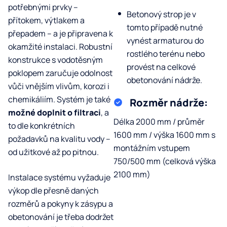
potřebnými prvky –
Betonový strop je v
přítokem, výtlakem a
tomto případě nutné
přepadem – a je připravena k
vynést armaturou do
okamžité instalaci. Robustní
rostlého terénu nebo
konstrukce s vodotěsným
provést na celkové
poklopem zaručuje odolnost
obetonování nádrže.
vůči vnějším vlivům, korozi i
chemikáliím. Systém je také
Rozměr nádrže:
možné doplnit o filtraci
, a
Délka 2000 mm / průměr
to dle konkrétních
1600 mm / výška 1600 mm s
požadavků na kvalitu vody –
montážním vstupem
od užitkové až po pitnou.
750/500 mm (celková výška
2100 mm)
Instalace systému vyžaduje
výkop dle přesně daných
rozměrů a pokyny k zásypu a
obetonování je třeba dodržet