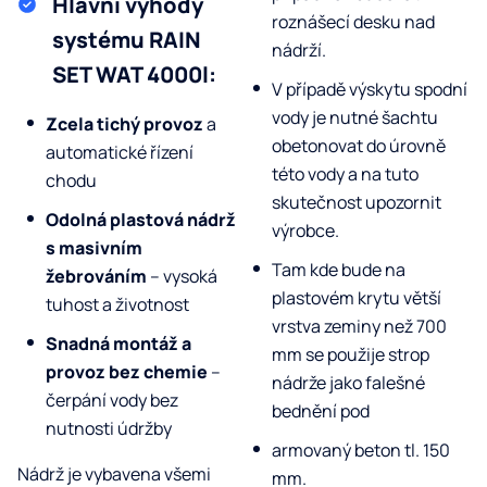
Hlavní výhody
roznášecí desku nad
systému RAIN
nádrží.
SET WAT 4000l:
V případě výskytu spodní
vody je nutné šachtu
Zcela tichý provoz
a
obetonovat do úrovně
automatické řízení
této vody a na tuto
chodu
skutečnost upozornit
Odolná plastová nádrž
výrobce.
s masivním
Tam kde bude na
žebrováním
– vysoká
plastovém krytu větší
tuhost a životnost
vrstva zeminy než 700
Snadná montáž a
mm se použije strop
provoz bez chemie
–
nádrže jako falešné
čerpání vody bez
bednění pod
nutnosti údržby
armovaný beton tl. 150
Nádrž je vybavena všemi
mm.