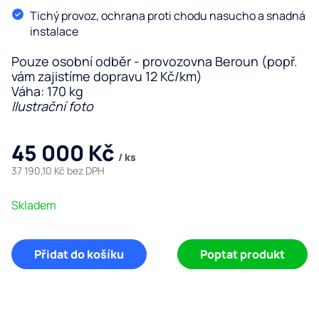
Tichý provoz, ochrana proti chodu nasucho a snadná
instalace
Pouze osobní odběr - provozovna Beroun (popř.
vám zajistíme dopravu 12 Kč/km)
Váha: 170 kg
Ilustrační foto
45 000 Kč
/ ks
37 190,10 Kč bez DPH
Měrná
Skladem
cena:
Přidat do košíku
Poptat produkt