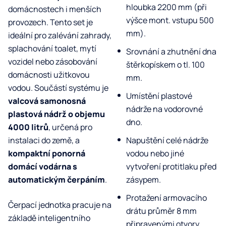
hloubka 2200 mm (při
domácnostech i menších
výšce mont. vstupu 500
provozech. Tento set je
mm).
ideální pro zalévání zahrady,
splachování toalet, mytí
Srovnání a zhutnění dna
vozidel nebo zásobování
štěrkopískem o tl. 100
domácnosti užitkovou
mm.
vodou. Součástí systému je
Umístění plastové
valcová samonosná
nádrže na vodorovné
plastová nádrž o objemu
dno.
4000 litrů
, určená pro
instalaci do země, a
Napuštění celé nádrže
kompaktní ponorná
vodou nebo jiné
domácí vodárna s
vytvoření protitlaku před
automatickým čerpáním
.
zásypem.
Protažení armovacího
Čerpací jednotka pracuje na
drátu průměr 8 mm
základě inteligentního
připravenými otvory