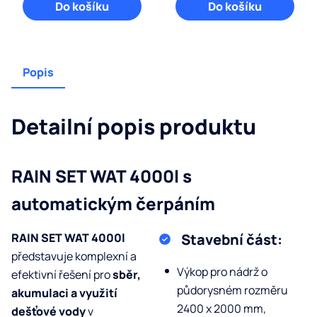
Do košíku
Do košíku
Popis
Detailní popis produktu
RAIN SET WAT 4000l s
automatickým čerpáním
RAIN SET WAT 4000l
Stavební část:
představuje komplexní a
Výkop pro nádrž o
efektivní řešení pro
sběr,
půdorysném rozměru
akumulaci a využití
2400 x 2000 mm,
dešťové vody
v