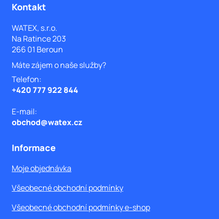
á
Kontakt
p
WATEX, s.r.o.
Na Ratince 203
a
266 01 Beroun
t
Máte zájem o naše služby?
í
Telefon:
+420 777 922 844
E-mail:
obchod@watex.cz
Informace
Moje objednávka
Všeobecné obchodní podmínky
Všeobecné obchodní podmínky e-shop