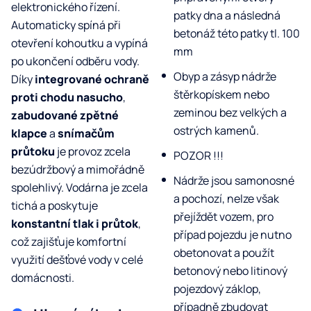
elektronického řízení.
patky dna a následná
Automaticky spíná při
betonáž této patky tl. 100
otevření kohoutku a vypíná
mm
po ukončení odběru vody.
Obyp a zásyp nádrže
Díky
integrované ochraně
štěrkopískem nebo
proti chodu nasucho
,
zeminou bez velkých a
zabudované zpětné
ostrých kamenů.
klapce
a
snímačům
průtoku
je provoz zcela
POZOR !!!
bezúdržbový a mimořádně
Nádrže jsou samonosné
spolehlivý. Vodárna je zcela
a pochozí, nelze však
tichá a poskytuje
přejíždět vozem, pro
konstantní tlak i průtok
,
případ pojezdu je nutno
což zajišťuje komfortní
obetonovat a použít
využití dešťové vody v celé
betonový nebo litinový
domácnosti.
pojezdový záklop,
případně zbudovat