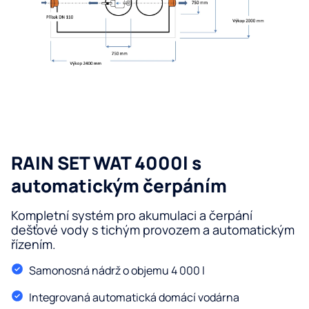
úp
De
vo
Fi
Re
o
Z
vo
Ro
vo
O n
Serv
RAIN SET WAT 4000l s
Blog
automatickým čerpáním
Kon
Kompletní systém pro akumulaci a čerpání
dešťové vody s tichým provozem a automatickým
řízením.
Samonosná nádrž o objemu 4 000 l
Integrovaná automatická domácí vodárna