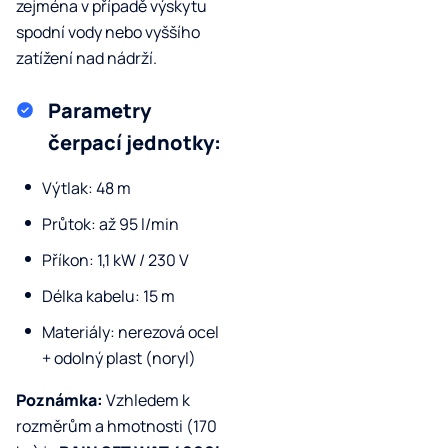
zejména v případě výskytu
spodní vody nebo vyššího
zatížení nad nádrží.
Parametry
čerpací jednotky:
Výtlak: 48 m
Průtok: až 95 l/min
Příkon: 1,1 kW / 230 V
Délka kabelu: 15 m
Materiály: nerezová ocel
+ odolný plast (noryl)
Poznámka:
Vzhledem k
rozměrům a hmotnosti (170