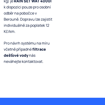
kg) je
RAIN SET WAT 4000l
k dispozici pouze pro osobní
odběr na pobočce v
Berouně. Dopravu lze zajistit
individuálně za poplatek 12
Kč/km.
Pro návrh systému na míru
včetně případné
filtrace
dešťové vody
nás
neváhejte kontaktovat.
Z