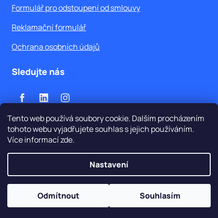
Formulář pro odstoupení od smlouvy
Reklamační formulář
Ochrana osobních údajů
Sledujte nás
Tento web používá soubory cookie. Dalším procházením
tohoto webu vyjadřujete souhlas s jejich používáním.
Více informací
zde
.
Vytvořil Shoptet
Nastavení
Copyright 2026
WATEX, s.r.o.
. Všechna práva
vyhrazena.
Upravit nastavení cookies
Odmítnout
Souhlasím