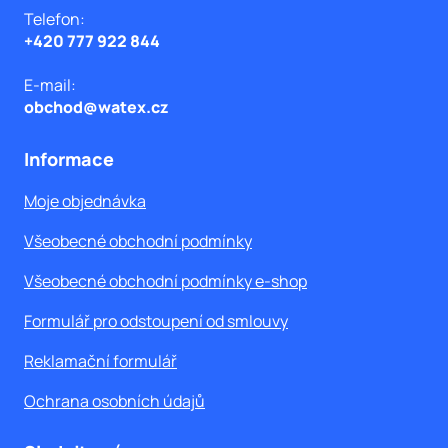
í
Telefon:
+420 777 922 844
E-mail:
obchod@watex.cz
Informace
Moje objednávka
Všeobecné obchodní podmínky
Všeobecné obchodní podmínky e-shop
Formulář pro odstoupení od smlouvy
Reklamační formulář
Ochrana osobních údajů