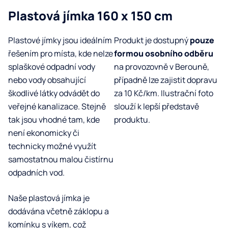
Plastová jímka 160 x 150 cm
Plastové jímky jsou ideálním
Produkt je dostupný
pouze
řešením pro místa, kde nelze
formou osobního odběru
splaškové odpadní vody
na provozovně v Berouně,
nebo vody obsahující
případně lze zajistit dopravu
škodlivé látky odvádět do
za 10 Kč/km. Ilustrační foto
veřejné kanalizace. Stejně
slouží k lepší představě
tak jsou vhodné tam, kde
produktu.
není ekonomicky či
technicky možné využít
samostatnou malou čistírnu
odpadních vod.
Naše plastová jímka je
dodávána včetně záklopu a
komínku s víkem, což