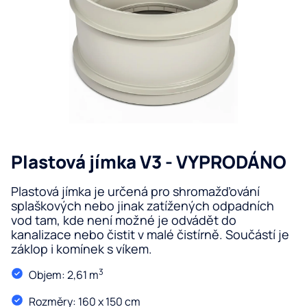
úp
De
vo
Fi
Re
o
Z
vo
Ro
vo
O n
Serv
Plastová jímka V3 - VYPRODÁNO
Blog
Kon
Plastová jímka je určená pro shromažďování
splaškových nebo jinak zatížených odpadních
vod tam, kde není možné je odvádět do
kanalizace nebo čistit v malé čistírně. Součástí je
záklop i komínek s víkem.
3
Objem: 2,61 m
Rozměry: 160 x 150 cm