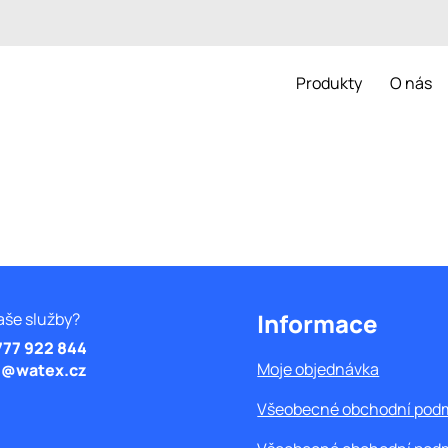
Produkty
O nás
Informace
aše služby?
777 922 844
Moje objednávka
@watex.cz
Všeobecné obchodní pod