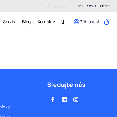
O nás
Servis
Hledat
777 922 844
Servis
Blog
Kontakty
Přihlášení
Nákupn
košík
Sledujte nás
mínky