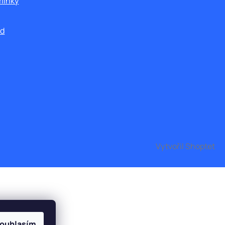
mínky
od
Vytvořil Shoptet
ouhlasím