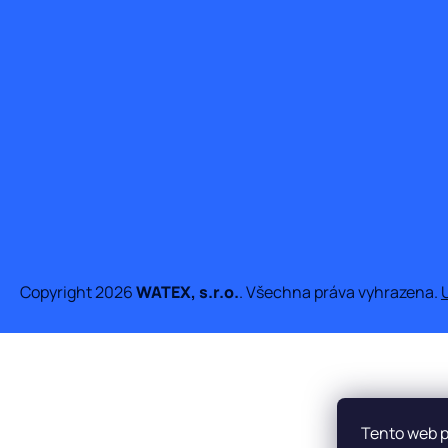
t
í
Copyright 2026
WATEX, s.r.o.
. Všechna práva vyhrazena.
Tento web p