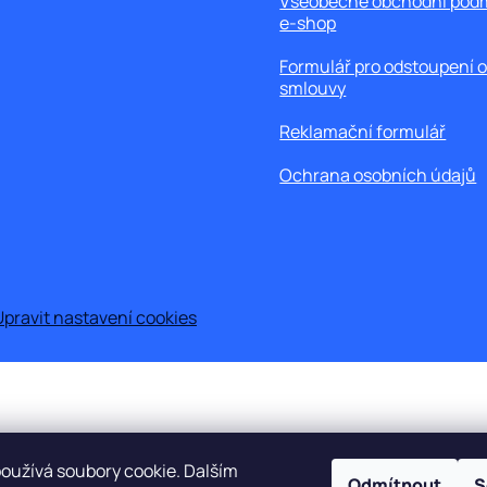
Všeobecné obchodní pod
e-shop
Formulář pro odstoupení 
smlouvy
Reklamační formulář
Ochrana osobních údajů
Upravit nastavení cookies
oužívá soubory cookie. Dalším
Odmítnout
S