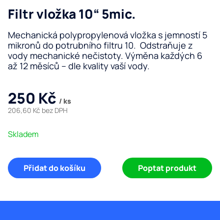
zá
Filtr vložka 10“ 5mic.
zá
Ta
sů
Mechanická polypropylenová vložka s jemností 5
Úp
mikronů do potrubního filtru 10. Odstraňuje z
de
vody mechanické nečistoty. Výměna každých 6
vo
až 12 měsíců – dle kvality vaší vody.
Me
fil
Re
250 Kč
o
/ ks
Jí
206,60 Kč bez DPH
Vo
ša
Měrná
Úp
Skladem
cena:
pr
Ku
fil
Přidat do košíku
Poptat produkt
Tr
vo
ba
Vý
Z
vo
Pr