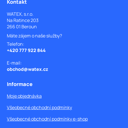
á
Kontakt
úp
De
p
WATEX, s.r.o.
vo
Fi
Na Ratince 203
a
Re
266 01 Beroun
o
t
Máte zájem o naše služby?
Z
í
vo
Telefon:
Ro
+420 777 922 844
vo
O n
E-mail:
Serv
obchod@watex.cz
Blog
Kon
Informace
Moje objednávka
Všeobecné obchodní podmínky
Všeobecné obchodní podmínky e-shop