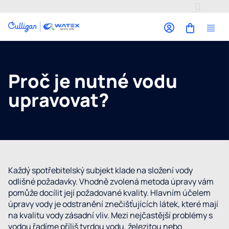
Přejít
na
obsah
Pro
Proč je nutné vodu
Úp
pr
upravovat?
Z
vo
Úp
že
ma
am
Úp
du
Každý spotřebitelský subjekt klade na složení vody
du
odlišné požadavky. Vhodně zvolená metoda úpravy vám
Od
ba
pomůže docílit její požadované kvality. Hlavním účelem
vir
úpravy vody je odstranění znečišťujících látek, které mají
de
na kvalitu vody zásadní vliv. Mezi nejčastější problémy s
Úp
vodou řadíme příliš tvrdou vodu, železitou nebo