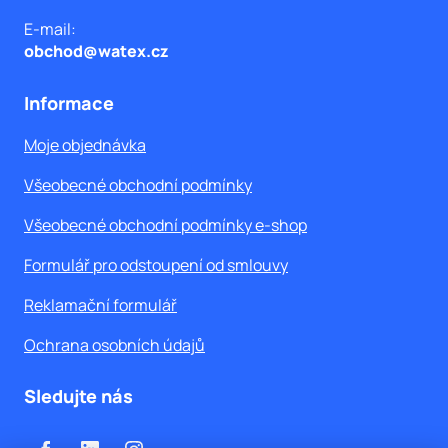
úp
E-mail:
De
vo
obchod@watex.cz
Fi
Re
Informace
o
Z
Moje objednávka
vo
Ro
vo
Všeobecné obchodní podmínky
O n
Serv
Všeobecné obchodní podmínky e-shop
Blog
Formulář pro odstoupení od smlouvy
Kon
Reklamační formulář
Ochrana osobních údajů
Sledujte nás